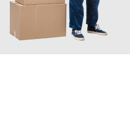
JETZT ANFRAGEN
Erleben Sie mit Umzugsmeister Mayer Darmstadt, wie
einfach
und stressfrei Ihr Umzug Darmstadt Saragossa
sein kann.
Unser Expertenteam steht bereit, um Ihnen einen reibungslosen
Übergang in Ihr neues Zuhause zu garantieren.