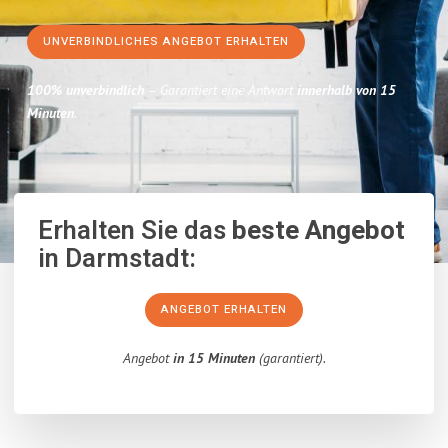
UNVERBINDLICHES ANGEBOT ERHALTEN
100% unverbindlich
– Garantiert eine Antwort
innerhalb von 15
Minuten
.
Erhalten Sie das
beste Angebot
in Darmstadt:
ANGEBOT ERHALTEN
Angebot
in 15 Minuten
(garantiert).