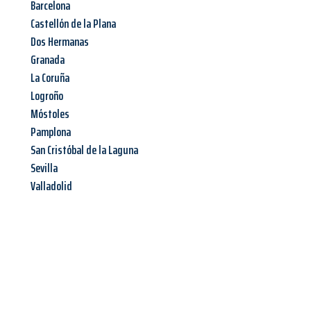
Barcelona
Castellón de la Plana
Dos Hermanas
Granada
La Coruña
Logroño
Móstoles
Pamplona
San Cristóbal de la Laguna
Sevilla
Valladolid
Jetzt anfragen &
Angebot