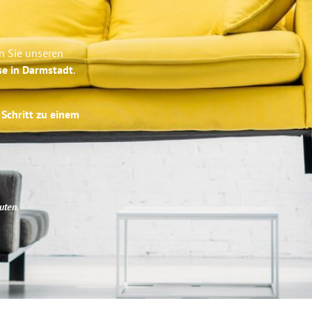
n Sie unseren
se in Darmstadt
.
 Schritt zu einem
uten
.