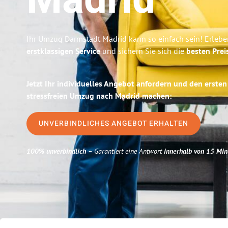
Madrid
Ihr Umzug Darmstadt Madrid kann so einfach sein! Erlebe
erstklassigen Service
und sichern Sie sich die
besten Prei
Jetzt Ihr individuelles Angebot anfordern und den ersten
stressfreien Umzug nach Madrid machen:
UNVERBINDLICHES ANGEBOT ERHALTEN
100% unverbindlich
– Garantiert eine Antwort
innerhalb von 15 Min