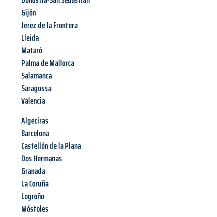
Donostia-San Sebastian
Gijón
Jerez de la Frontera
Lleida
Mataró
Palma de Mallorca
Salamanca
Saragossa
Valencia
Algeciras
Barcelona
Castellón de la Plana
Dos Hermanas
Granada
La Coruña
Logroño
Móstoles