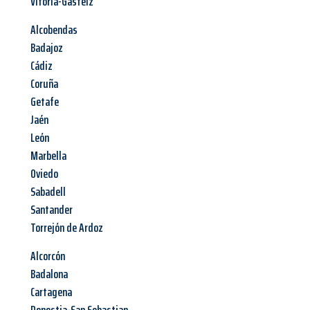
Vitoria-Gasteiz
Alcobendas
Badajoz
Cádiz
Coruña
Getafe
Jaén
León
Marbella
Oviedo
Sabadell
Santander
Torrejón de Ardoz
Alcorcón
Badalona
Cartagena