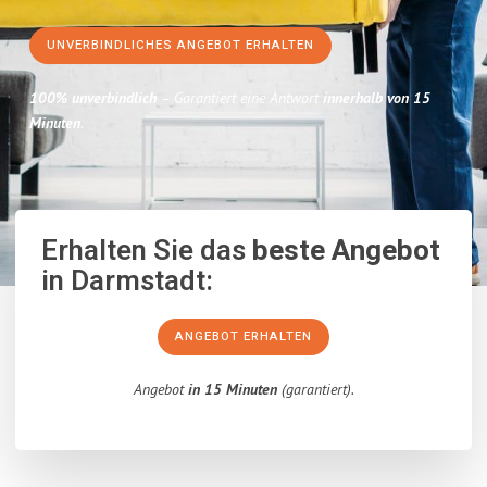
UNVERBINDLICHES ANGEBOT ERHALTEN
100% unverbindlich
– Garantiert eine Antwort
innerhalb von 15
Minuten
.
Erhalten Sie das
beste Angebot
in Darmstadt:
ANGEBOT ERHALTEN
Angebot
in 15 Minuten
(garantiert).