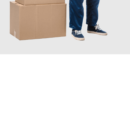
JETZT ANFRAGEN
Erleben Sie mit Umzugsmeister Mayer Darmstadt, wie
einfach
und stressfrei Ihr Umzug Darmstadt La Coruña
sein kann.
Unser Expertenteam steht bereit, um Ihnen einen reibungslosen
Übergang in Ihr neues Zuhause zu garantieren.