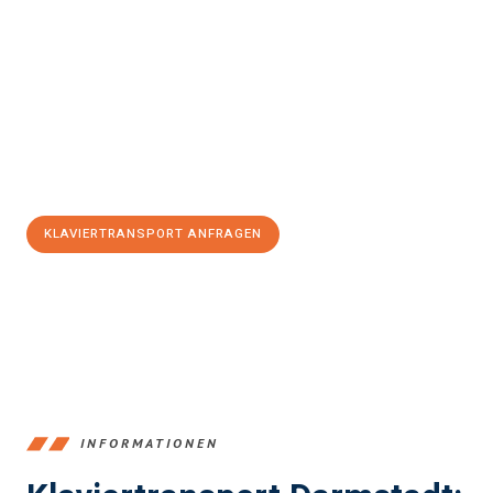
Erleben Sie mit Umzugsmeister Mayer Darmstadt, wie
einfach
und stressfrei Klaviertransport in Darmstadt
sein kann. Unser
Expertenteam steht bereit, um Ihnen einen reibungslosen Ablauf
zu garantieren.
Jetzt
unverbindliches Angebot
erhalten &
100€ sparen:
KLAVIERTRANSPORT ANFRAGEN
+4915792653368
INFORMATIONEN