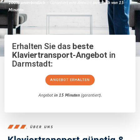
100% unverbindlich
– Garantiert eine Antwort
innerhalb von 15
Minuten
.
Erhalten Sie das
beste
Klaviertransport-Angebot
in
Darmstadt:
ANGEBOT ERHALTEN
Angebot
in 15 Minuten
(garantiert).
ÜBER UNS