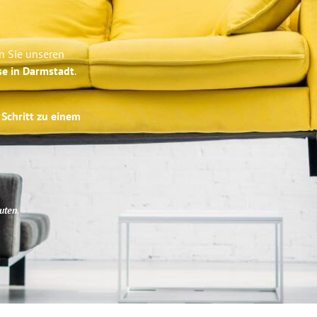
n Sie unseren
se in Darmstadt
.
 Schritt zu einem
uten
.