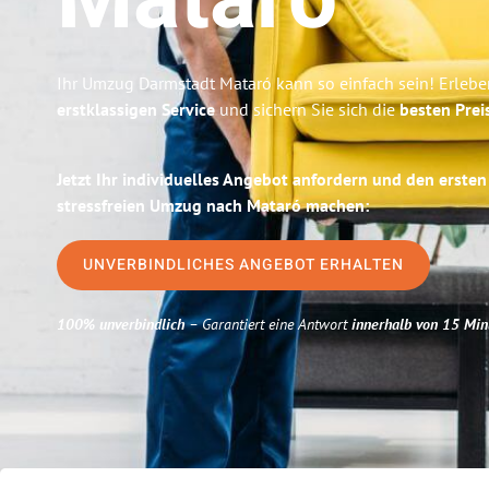
Mataró
Ihr Umzug Darmstadt Mataró kann so einfach sein! Erlebe
erstklassigen Service
und sichern Sie sich die
besten Prei
Jetzt Ihr individuelles Angebot anfordern und den ersten
stressfreien Umzug nach Mataró machen:
UNVERBINDLICHES ANGEBOT ERHALTEN
100% unverbindlich
– Garantiert eine Antwort
innerhalb von 15 Min