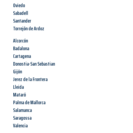
Oviedo
Sabadell
Santander
Torrejón de Ardoz
Alcorcón
Badalona
Cartagena
Donostia-San Sebastian
Gijón
Jerez de la Frontera
Lleida
Mataró
Palma de Mallorca
Salamanca
Saragossa
Valencia