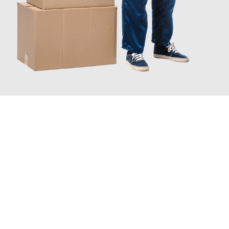
JETZT ANFRAGEN
Erleben Sie mit Umzugsmeister Mayer Darmstadt, wie
einfach
und stressfrei Ihr Umzug Darmstadt Santander
sein kann.
Unser Expertenteam steht bereit, um Ihnen einen reibungslosen
Übergang in Ihr neues Zuhause zu garantieren.