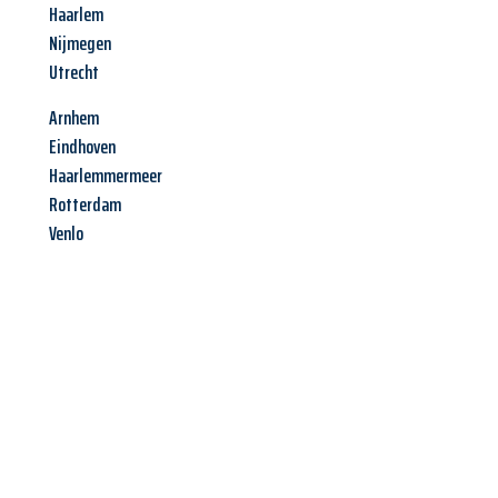
Haarlem
Nijmegen
Utrecht
Arnhem
Eindhoven
Haarlemmermeer
Rotterdam
Venlo
Jetzt anfragen &
Angebot
mit Best-Preis
erhalten!