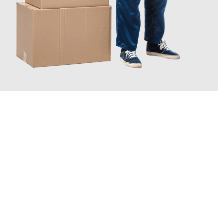
JETZT ANFRAGEN
Erleben Sie mit Umzugsmeister Mayer Darmstadt, wie
einfach
und stressfrei Ihr Umzug Darmstadt Dordrecht
sein kann.
Unser Expertenteam steht bereit, um Ihnen einen reibungslosen
Übergang in Ihr neues Zuhause zu garantieren.