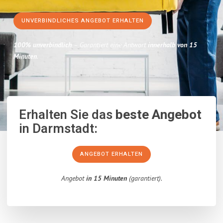
UNVERBINDLICHES ANGEBOT ERHALTEN
100% unverbindlich
– Garantiert eine Antwort
innerhalb von 15
Minuten
.
Erhalten Sie das
beste Angebot
in Darmstadt:
ANGEBOT ERHALTEN
Angebot
in 15 Minuten
(garantiert).