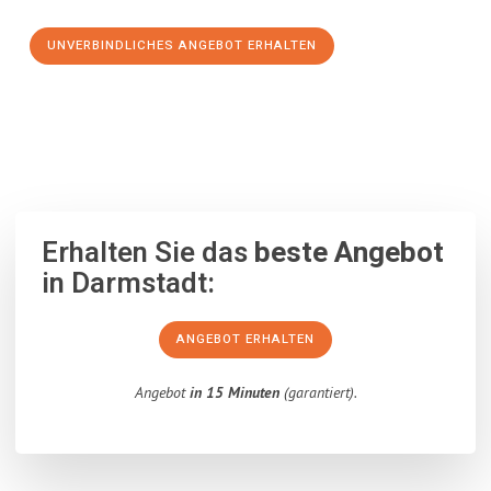
UNVERBINDLICHES ANGEBOT ERHALTEN
100% unverbindlich
– Garantiert eine Antwort
innerhalb von 15
Minuten
.
Erhalten Sie das
beste Angebot
in Darmstadt:
ANGEBOT ERHALTEN
Angebot
in 15 Minuten
(garantiert).