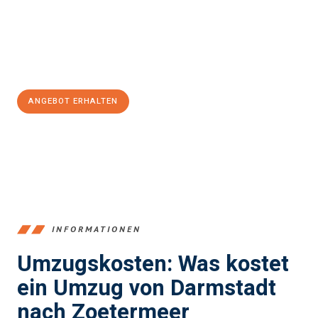
Übergang in Ihr neues Zuhause zu garantieren.
Jetzt
unverbindliches Angebot
erhalten &
100€ sparen:
ANGEBOT ERHALTEN
+4915792653368
INFORMATIONEN
Umzugskosten: Was kostet
ein Umzug von Darmstadt
nach Zoetermeer