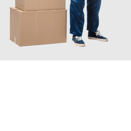
JETZT ANFRAGEN
Erleben Sie mit Umzugsmeister Mayer Darmstadt, wie
einfach
und stressfrei Ihr Umzug Darmstadt Zoetermeer
sein kann.
Unser Expertenteam steht bereit, um Ihnen einen reibungslosen