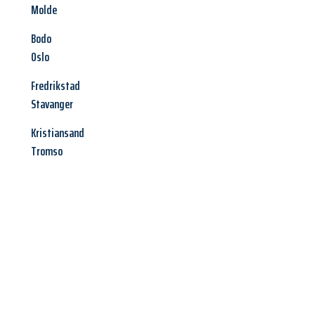
Molde
Bodo
Oslo
Fredrikstad
Stavanger
Kristiansand
Tromso
Jetzt anfragen &
Angebot
mit Best-Preis
erhalten!