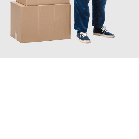
JETZT ANFRAGEN
Erleben Sie mit Umzugsmeister Mayer Darmstadt, wie
einfach
und stressfrei Ihr Umzug Darmstadt Norwegen
sein kann.
Unser Expertenteam steht bereit, um Ihnen einen reibungslosen
Übergang in Ihr neues Zuhause zu garantieren.