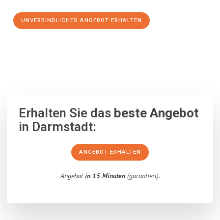
UNVERBINDLICHES ANGEBOT ERHALTEN
100% unverbindlich
– Garantiert eine Antwort
innerhalb von 15
Minuten
.
Erhalten Sie das
beste Angebot
in Darmstadt:
ANGEBOT ERHALTEN
Angebot
in 15 Minuten
(garantiert).