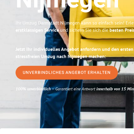
Nijmegen
Ihr Umzug Darmstadt Nijmegen kann so einfach sein! Erl
erstklassigen Service
und sichern Sie sich die
besten Prei
Jetzt Ihr individuelles Angebot anfordern und den ersten
stressfreien Umzug nach Nijmegen machen:
UNVERBINDLICHES ANGEBOT ERHALTEN
100% unverbindlich
– Garantiert eine Antwort
innerhalb von 15 Min