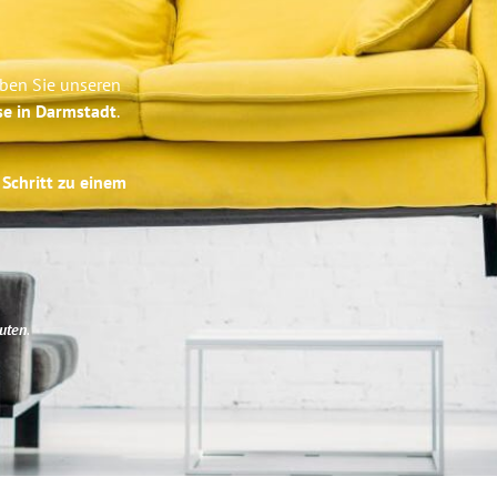
eben Sie unseren
se in Darmstadt
.
 Schritt zu einem
uten
.