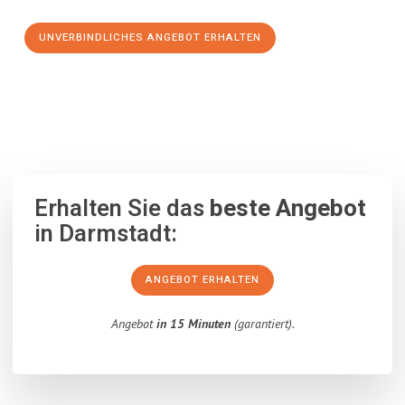
UNVERBINDLICHES ANGEBOT ERHALTEN
100% unverbindlich
– Garantiert eine Antwort
innerhalb von 15
Minuten
.
Erhalten Sie das
beste Angebot
in Darmstadt:
ANGEBOT ERHALTEN
Angebot
in 15 Minuten
(garantiert).