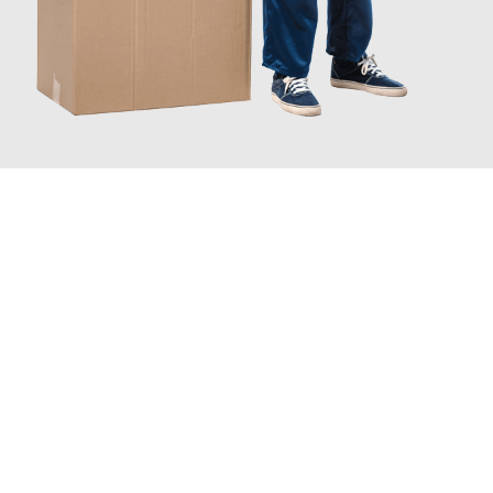
JETZT ANFRAGEN
Erleben Sie mit Umzugsmeister Mayer Darmstadt, wie
einfach
und stressfrei Ihr Umzug Darmstadt Zaanstad
sein kann.
Unser Expertenteam steht bereit, um Ihnen einen reibungslosen
Übergang in Ihr neues Zuhause zu garantieren.