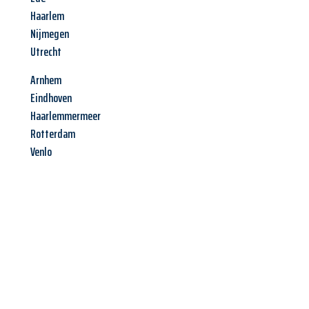
Haarlem
Nijmegen
Utrecht
Arnhem
Eindhoven
Haarlemmermeer
Rotterdam
Venlo
Jetzt anfragen &
Angebot
mit Best-Preis
erhalten!