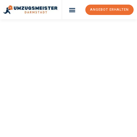
ANGEBOT ERHALTEN
Umzugsunternehmen Darmstadt
Umzugsservice Darmstadt
UMZUGSMEISTER
MAYER
Umzug Darmstadt
Sassari
Ihr Umzug Darmstadt Sassari kann so einfach sein! Erleben Sie
unseren
erstklassigen Service
und sichern Sie sich die
besten
Preise in Darmstadt
.
Jetzt Ihr individuelles Angebot anfordern und den ersten
Schritt zu einem stressfreien Umzug nach Sassari machen: