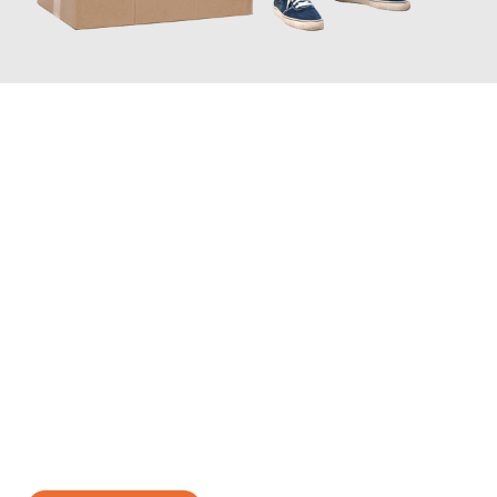
JETZT ANFRAGEN
Erleben Sie mit Umzugsmeister Mayer Darmstadt, wie
einfach
und stressfrei Ihr Umzug Darmstadt Sassari
sein kann. Unser
Expertenteam steht bereit, um Ihnen einen reibungslosen
Übergang in Ihr neues Zuhause zu garantieren.
Jetzt
unverbindliches Angebot
erhalten &
100€ sparen: