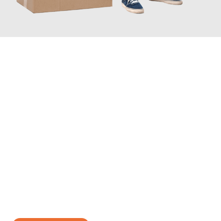
JETZT ANFRAGEN
Erleben Sie mit Umzugsmeister Mayer Darmstadt, wie
einfach
und stressfrei Ihr Umzug Darmstadt Padua
sein kann. Unser
Expertenteam steht bereit, um Ihnen einen reibungslosen
Übergang in Ihr neues Zuhause zu garantieren.
Jetzt
unverbindliches Angebot
erhalten &
100€ sparen: