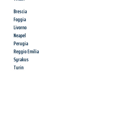
Brescia
Foggia
Livorno
Neapel
Perugia
Reggio Emilia
Syrakus
Turin
Jetzt anfragen &
Angebot
mit Best-Preis
erhalten!