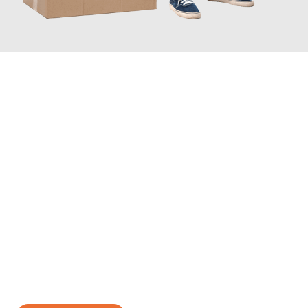
JETZT ANFRAGEN
Erleben Sie mit Umzugsmeister Mayer Darmstadt, wie
einfach
und stressfrei Ihr Umzug Darmstadt Rimini
sein kann. Unser
Expertenteam steht bereit, um Ihnen einen reibungslosen
Übergang in Ihr neues Zuhause zu garantieren.
Jetzt
unverbindliches Angebot
erhalten &
100€ sparen: