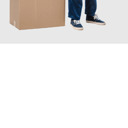
JETZT ANFRAGEN
Erleben Sie mit Umzugsmeister Mayer Darmstadt, wie
einfach
und stressfrei Ihr Umzug Darmstadt Bergamo
sein kann. Unser
Expertenteam steht bereit, um Ihnen einen reibungslosen
Übergang in Ihr neues Zuhause zu garantieren.