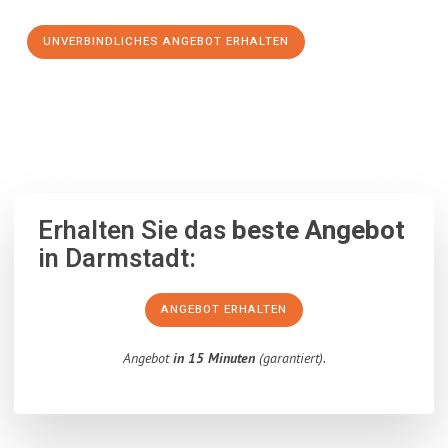
UNVERBINDLICHES ANGEBOT ERHALTEN
100% unverbindlich
– Garantiert eine Antwort
innerhalb von 15
Minuten
.
Erhalten Sie das
beste Angebot
in Darmstadt:
ANGEBOT ERHALTEN
Angebot
in 15 Minuten
(garantiert).