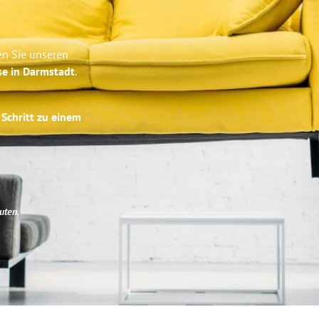
en Sie unseren
se in Darmstadt
.
 Schritt zu einem
uten
.