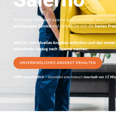
Salerno
Ihr Umzug Darmstadt Salerno kann so einfach sein! Erleb
erstklassigen Service
und sichern Sie sich die
besten Prei
Jetzt Ihr individuelles Angebot anfordern und den ersten
stressfreien Umzug nach Salerno machen:
UNVERBINDLICHES ANGEBOT ERHALTEN
100% unverbindlich
– Garantiert eine Antwort
innerhalb von 15 Min