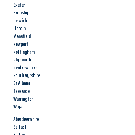
Exeter
Grimsby
Ipswich
Lincoln
Mansfield
Newport
Nottingham
Plymouth
Renfrewshire
South Ayrshire
St Albans
Teesside
Warrington
Wigan
Aberdeenshire
Belfast
Bolton