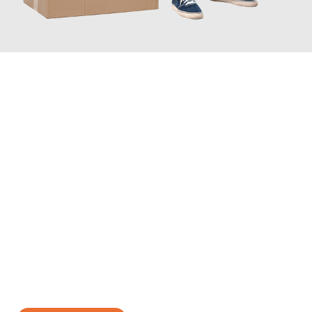
JETZT ANFRAGEN
Erleben Sie mit Umzugsmeister Mayer Darmstadt, wie
einfach
und stressfrei Ihr Umzug Darmstadt Sale
sein kann. Unser
Expertenteam steht bereit, um Ihnen einen reibungslosen
Übergang in Ihr neues Zuhause zu garantieren.
Jetzt
unverbindliches Angebot
erhalten &
100€ sparen: