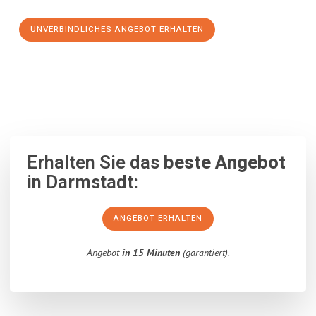
UNVERBINDLICHES ANGEBOT ERHALTEN
100% unverbindlich
– Garantiert eine Antwort
innerhalb von 15
Minuten
.
Erhalten Sie das
beste Angebot
in Darmstadt:
ANGEBOT ERHALTEN
Angebot
in 15 Minuten
(garantiert).