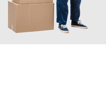
JETZT ANFRAGEN
Erleben Sie mit Umzugsmeister Mayer Darmstadt, wie
einfach
und stressfrei Ihr Umzug Darmstadt Warrington
sein kann.
Unser Expertenteam steht bereit, um Ihnen einen reibungslosen
Übergang in Ihr neues Zuhause zu garantieren.