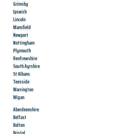
Grimsby
Ipswich
Lincoln
Mansfield
Newport
Nottingham
Plymouth
Renfrewshire
South Ayrshire
St Albans
Teesside
Warrington
Wigan
Aberdeenshire
Belfast
Bolton
Bristol