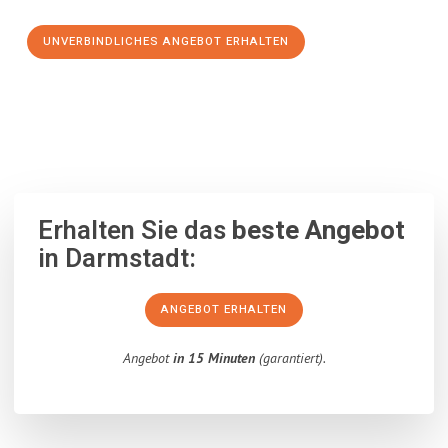
UNVERBINDLICHES ANGEBOT ERHALTEN
100% unverbindlich
– Garantiert eine Antwort
innerhalb von 15
Minuten
.
Erhalten Sie das
beste Angebot
in Darmstadt:
ANGEBOT ERHALTEN
Angebot
in 15 Minuten
(garantiert).