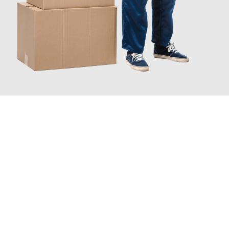
JETZT ANFRAGEN
Erleben Sie mit Umzugsmeister Mayer Darmstadt, wie
einfach
und stressfrei Ihr Umzug Darmstadt Birkenhead
sein kann.
Unser Expertenteam steht bereit, um Ihnen einen reibungslosen
Übergang in Ihr neues Zuhause zu garantieren.