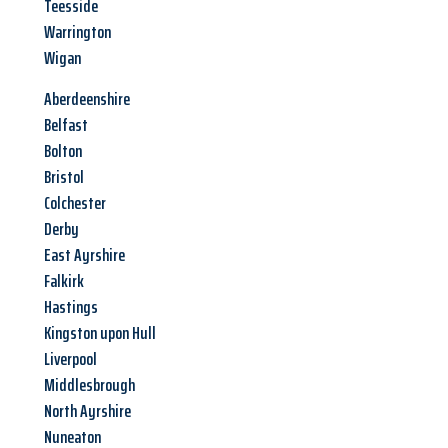
Teesside
Warrington
Wigan
Aberdeenshire
Belfast
Bolton
Bristol
Colchester
Derby
East Ayrshire
Falkirk
Hastings
Kingston upon Hull
Liverpool
Middlesbrough
North Ayrshire
Nuneaton