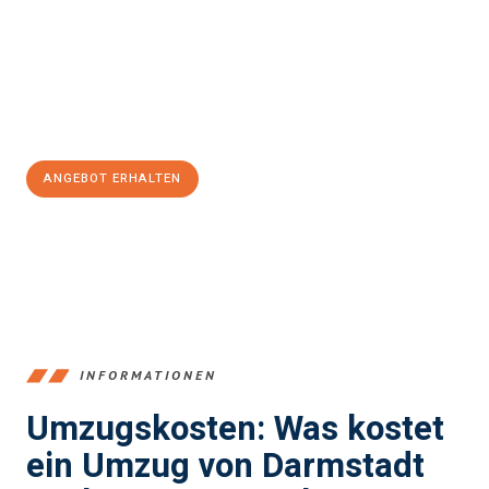
Unser Expertenteam steht bereit, um Ihnen einen reibungslosen
Übergang in Ihr neues Zuhause zu garantieren.
Jetzt
unverbindliches Angebot
erhalten &
100€ sparen:
ANGEBOT ERHALTEN
+4915792653368
INFORMATIONEN
Umzugskosten: Was kostet
ein Umzug von Darmstadt