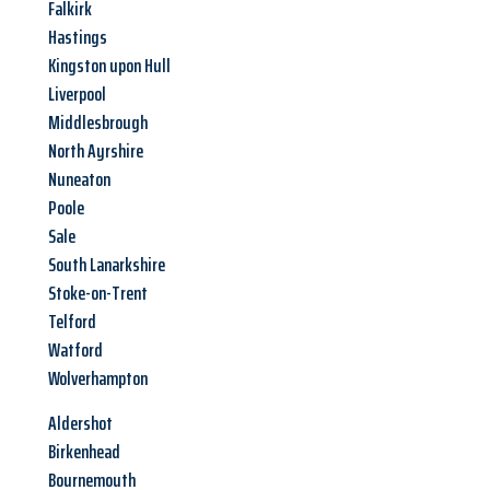
Falkirk
Hastings
Kingston upon Hull
Liverpool
Middlesbrough
North Ayrshire
Nuneaton
Poole
Sale
South Lanarkshire
Stoke-on-Trent
Telford
Watford
Wolverhampton
Aldershot
Birkenhead
Bournemouth