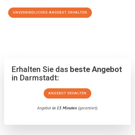
UNVERBINDLICHES ANGEBOT ERHALTEN
100% unverbindlich
– Garantiert eine Antwort
innerhalb von 15
Minuten
.
Erhalten Sie das
beste Angebot
in Darmstadt:
ANGEBOT ERHALTEN
Angebot
in 15 Minuten
(garantiert).