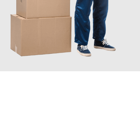
JETZT ANFRAGEN
Erleben Sie mit Umzugsmeister Mayer Darmstadt, wie
einfach
und stressfrei Ihr Umzug Darmstadt Bournemouth
sein kann.