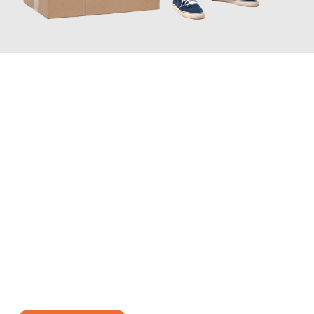
JETZT ANFRAGEN
Erleben Sie mit Umzugsmeister Mayer Darmstadt, wie
einfach
und stressfrei Ihr Umzug Darmstadt Lesung
sein kann. Unser
Expertenteam steht bereit, um Ihnen einen reibungslosen
Übergang in Ihr neues Zuhause zu garantieren.
Jetzt
unverbindliches Angebot
erhalten &
100€ sparen: