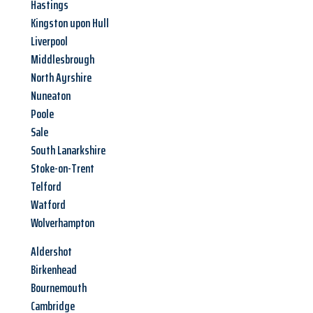
Hastings
Kingston upon Hull
Liverpool
Middlesbrough
North Ayrshire
Nuneaton
Poole
Sale
South Lanarkshire
Stoke-on-Trent
Telford
Watford
Wolverhampton
Aldershot
Birkenhead
Bournemouth
Cambridge