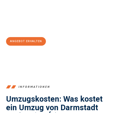
Unser Expertenteam steht bereit, um Ihnen einen reibungslosen
Übergang in Ihr neues Zuhause zu garantieren.
Jetzt
unverbindliches Angebot
erhalten &
100€ sparen:
ANGEBOT ERHALTEN
+4915792653368
INFORMATIONEN
Umzugskosten: Was kostet
ein Umzug von Darmstadt