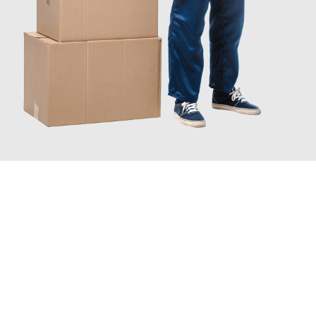
JETZT ANFRAGEN
Erleben Sie mit Umzugsmeister Mayer Darmstadt, wie
einfach
und stressfrei Ihr Umzug Darmstadt Saint-Étienne
sein kann.