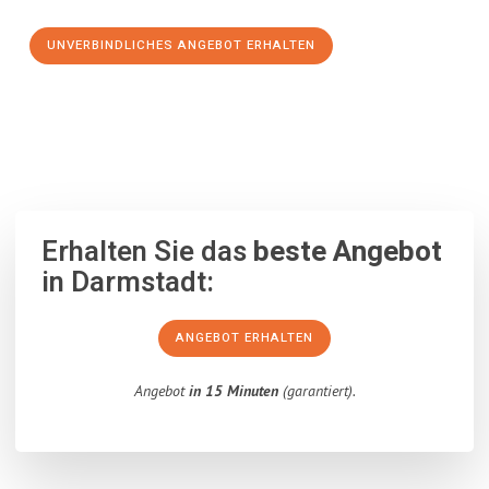
UNVERBINDLICHES ANGEBOT ERHALTEN
100% unverbindlich
– Garantiert eine Antwort
innerhalb von 15
Minuten
.
Erhalten Sie das
beste Angebot
in Darmstadt:
ANGEBOT ERHALTEN
Angebot
in 15 Minuten
(garantiert).