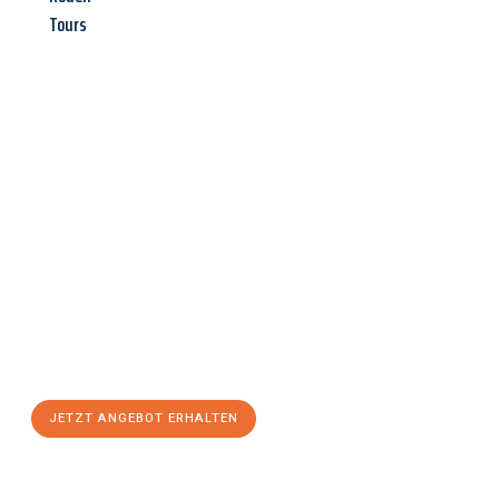
Tours
Jetzt anfragen &
Angebot
mit Best-Preis
erhalten!
Schicken Sie uns jetzt Ihre unverbindliche Anfrage und sichern
Sie sich Ihr
individuelles Umzugsangebot für Ihr Anliegen in
Darmstadt
zum Best-Preis! Nutzen Sie die Gelegenheit für
einen
stressfreien Umzug
mit maximalem Komfort:
JETZT ANGEBOT ERHALTEN