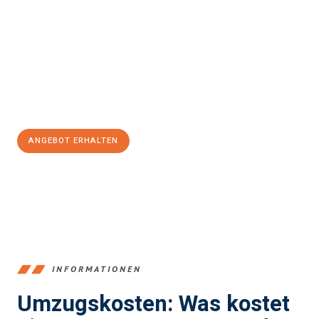
und stressfrei Ihr Umzug Darmstadt Aix-en-Provence
sein
kann. Unser Expertenteam steht bereit, um Ihnen einen
reibungslosen Übergang in Ihr neues Zuhause zu garantieren.
Jetzt
unverbindliches Angebot
erhalten &
100€ sparen:
ANGEBOT ERHALTEN
+4915792653368
INFORMATIONEN
Umzugskosten: Was kostet