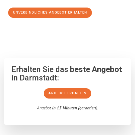
UNVERBINDLICHES ANGEBOT ERHALTEN
100% unverbindlich
– Garantiert eine Antwort
innerhalb von 15
Minuten
.
Erhalten Sie das
beste Angebot
in Darmstadt:
ANGEBOT ERHALTEN
Angebot
in 15 Minuten
(garantiert).