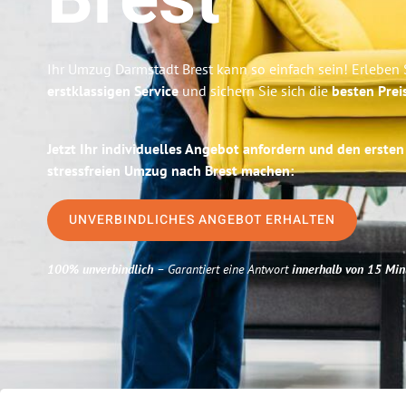
Brest
Ihr Umzug Darmstadt Brest kann so einfach sein! Erleben 
erstklassigen Service
und sichern Sie sich die
besten Prei
Jetzt Ihr individuelles Angebot anfordern und den ersten
stressfreien Umzug nach Brest machen:
UNVERBINDLICHES ANGEBOT ERHALTEN
100% unverbindlich
– Garantiert eine Antwort
innerhalb von 15 Min