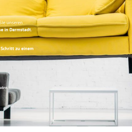
Sie unseren
se in Darmstadt
.
 Schritt zu einem
uten
.