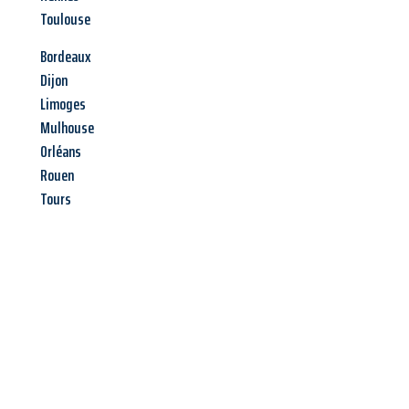
Toulouse
Bordeaux
Dijon
Limoges
Mulhouse
Orléans
Rouen
Tours
Jetzt anfragen &
Angebot
mit Best-Preis
erhalten!