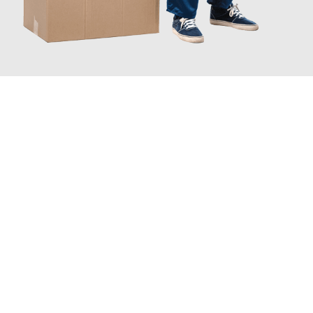
JETZT ANFRAGEN
Erleben Sie mit Umzugsmeister Mayer Darmstadt, wie
einfach
und stressfrei Ihr Umzug Darmstadt Amiens
sein kann. Unser
Expertenteam steht bereit, um Ihnen einen reibungslosen
Übergang in Ihr neues Zuhause zu garantieren.
Jetzt
unverbindliches Angebot
erhalten &
100€ sparen: