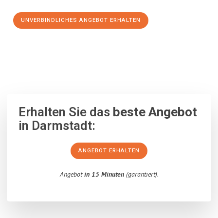
UNVERBINDLICHES ANGEBOT ERHALTEN
100% unverbindlich
– Garantiert eine Antwort
innerhalb von 15
Minuten
.
Erhalten Sie das
beste Angebot
in Darmstadt:
ANGEBOT ERHALTEN
Angebot
in 15 Minuten
(garantiert).