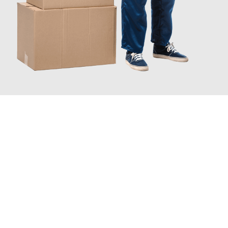
JETZT ANFRAGEN
Erleben Sie mit Umzugsmeister Mayer Darmstadt, wie
einfach
und stressfrei Ihr Umzug Darmstadt Magdeburg
sein kann.
Unser Expertenteam steht bereit, um Ihnen einen reibungslosen
Übergang in Ihr neues Zuhause zu garantieren.