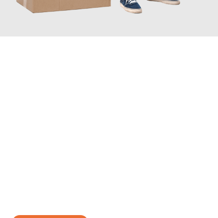
JETZT ANFRAGEN
Erleben Sie mit Umzugsmeister Mayer Darmstadt, wie
einfach
und stressfrei Ihr Umzug Darmstadt Halle
sein kann. Unser
Expertenteam steht bereit, um Ihnen einen reibungslosen
Übergang in Ihr neues Zuhause zu garantieren.
Jetzt
unverbindliches Angebot
erhalten &
100€ sparen: