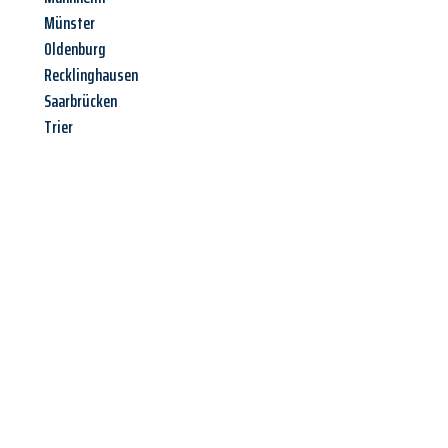
Münster
Oldenburg
Recklinghausen
Saarbrücken
Trier
Jetzt anfragen &
Angebot
mit Best-Preis
erhalten!
Schicken Sie uns jetzt Ihre unverbindliche Anfrage und sichern
Sie sich Ihr
individuelles Umzugsangebot für Ihr Anliegen in
Darmstadt
zum Best-Preis! Nutzen Sie die Gelegenheit für
einen
stressfreien Umzug
mit maximalem Komfort: