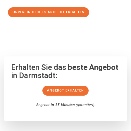
UNVERBINDLICHES ANGEBOT ERHALTEN
100% unverbindlich
– Garantiert eine Antwort
innerhalb von 15
Minuten
.
Erhalten Sie das
beste Angebot
in Darmstadt:
ANGEBOT ERHALTEN
Angebot
in 15 Minuten
(garantiert).