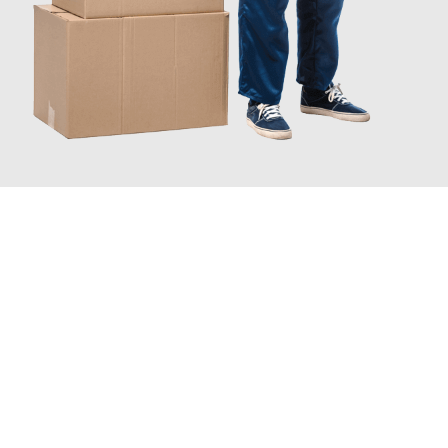
JETZT ANFRAGEN
Erleben Sie mit Umzugsmeister Mayer Darmstadt, wie
einfach
und stressfrei Ihr Umzug Darmstadt Hildesheim
sein kann.
Unser Expertenteam steht bereit, um Ihnen einen reibungslosen
Übergang in Ihr neues Zuhause zu garantieren.