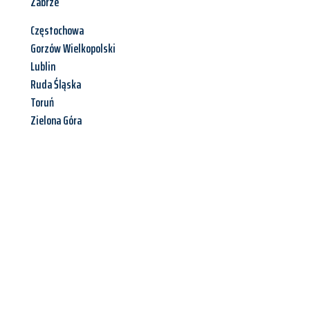
Zabrze
Częstochowa
Gorzów Wielkopolski
Lublin
Ruda Śląska
Toruń
Zielona Góra
Jetzt anfragen &
Angebot
mit Best-Preis
erhalten!
Schicken Sie uns jetzt Ihre unverbindliche Anfrage und sichern
Sie sich Ihr
individuelles Umzugsangebot für Ihr Anliegen in