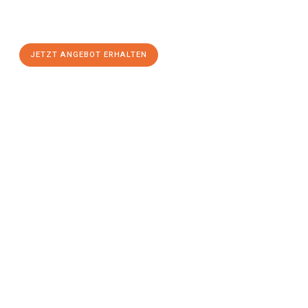
Darmstadt
zum Best-Preis! Nutzen Sie die Gelegenheit für
einen
stressfreien Umzug
mit maximalem Komfort:
JETZT ANGEBOT ERHALTEN