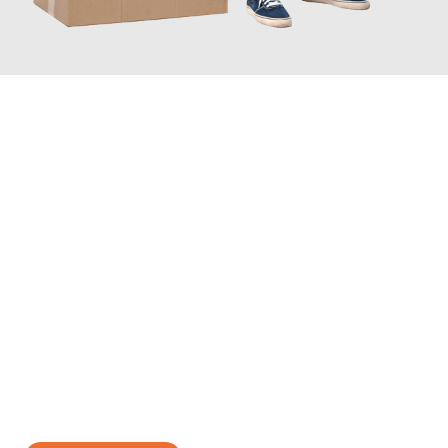
JETZT ANFRAGEN
Erleben Sie mit Umzugsmeister Mayer Darmstadt, wie
einfach
und stressfrei Ihr Umzug Darmstadt Poznań
sein kann. Unser
Expertenteam steht bereit, um Ihnen einen reibungslosen
Übergang in Ihr neues Zuhause zu garantieren.
Jetzt
unverbindliches Angebot
erhalten &
100€ sparen: