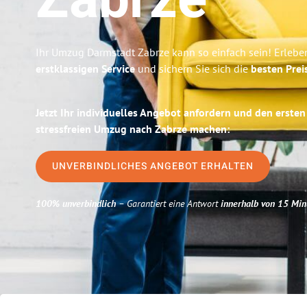
Zabrze
Ihr Umzug Darmstadt Zabrze kann so einfach sein! Erlebe
erstklassigen Service
und sichern Sie sich die
besten Prei
Jetzt Ihr individuelles Angebot anfordern und den ersten
stressfreien Umzug nach Zabrze machen:
UNVERBINDLICHES ANGEBOT ERHALTEN
100% unverbindlich
– Garantiert eine Antwort
innerhalb von 15 Min