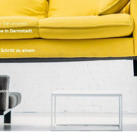
n Sie unseren
se in Darmstadt
.
 Schritt zu einem
uten
.