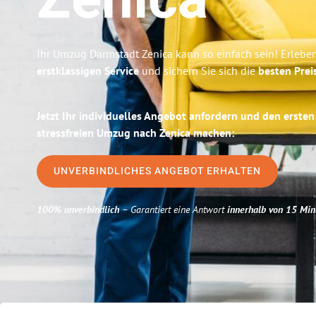
Zenica
Ihr Umzug Darmstadt Zenica kann so einfach sein! Erlebe
erstklassigen Service
und sichern Sie sich die
besten Prei
Jetzt Ihr individuelles Angebot anfordern und den ersten
stressfreien Umzug nach Zenica machen:
UNVERBINDLICHES ANGEBOT ERHALTEN
100% unverbindlich
– Garantiert eine Antwort
innerhalb von 15 Min