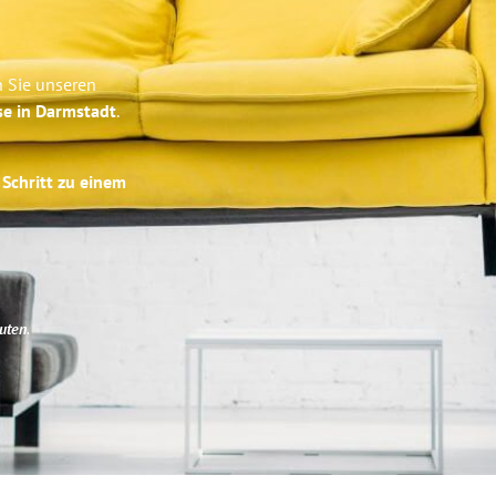
n Sie unseren
se in Darmstadt
.
 Schritt zu einem
uten
.