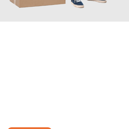
JETZT ANFRAGEN
Erleben Sie mit Umzugsmeister Mayer Darmstadt, wie
einfach
und stressfrei Ihr Umzug Darmstadt Porto
sein kann. Unser
Expertenteam steht bereit, um Ihnen einen reibungslosen
Übergang in Ihr neues Zuhause zu garantieren.
Jetzt
unverbindliches Angebot
erhalten &
100€ sparen: