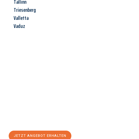
Tallinn
Triesenberg
Valletta
Vaduz
Jetzt anfragen &
Angebot
mit Best-Preis
erhalten!
Schicken Sie uns jetzt Ihre unverbindliche Anfrage und sichern
Sie sich Ihr
individuelles Umzugsangebot für Ihr Anliegen in
Darmstadt
zum Best-Preis! Nutzen Sie die Gelegenheit für
einen
stressfreien Umzug
mit maximalem Komfort:
JETZT ANGEBOT ERHALTEN