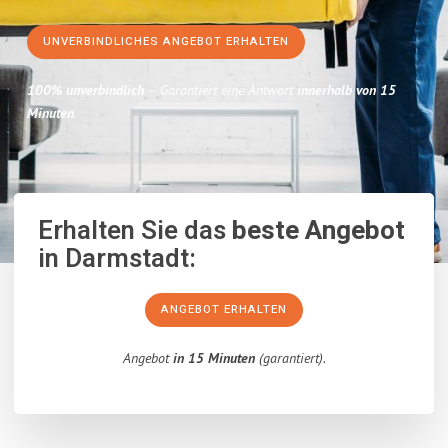
UNVERBINDLICHES ANGEBOT ERHALTEN
100% unverbindlich
– Garantiert eine Antwort
innerhalb von 15
Minuten
.
Erhalten Sie das
beste Angebot
in Darmstadt:
ANGEBOT ERHALTEN
Angebot
in 15 Minuten
(garantiert).