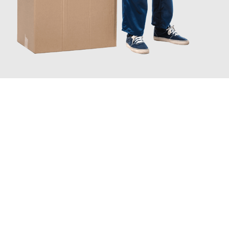
JETZT ANFRAGEN
Erleben Sie mit Umzugsmeister Mayer Darmstadt, wie
einfach
und stressfrei Ihr Umzug Darmstadt Sarajewo
sein kann. Unser
Expertenteam steht bereit, um Ihnen einen reibungslosen
Übergang in Ihr neues Zuhause zu garantieren.