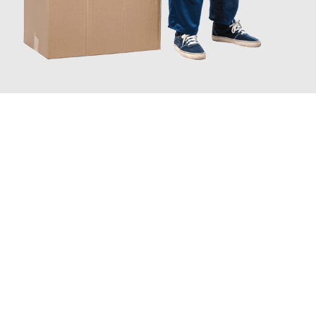
JETZT ANFRAGEN
Erleben Sie mit Umzugsmeister Mayer Darmstadt, wie
einfach
und stressfrei Ihr Umzug Darmstadt Slagelse
sein kann. Unser
Expertenteam steht bereit, um Ihnen einen reibungslosen
Übergang in Ihr neues Zuhause zu garantieren.