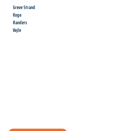
Greve Strand
Koge
Randers
Vejle
Jetzt anfragen &
Angebot
mit Best-Preis
erhalten!
Schicken Sie uns jetzt Ihre unverbindliche Anfrage und sichern
Sie sich Ihr
individuelles Umzugsangebot für Ihr Anliegen in
Darmstadt
zum Best-Preis! Nutzen Sie die Gelegenheit für
einen
stressfreien Umzug
mit maximalem Komfort: