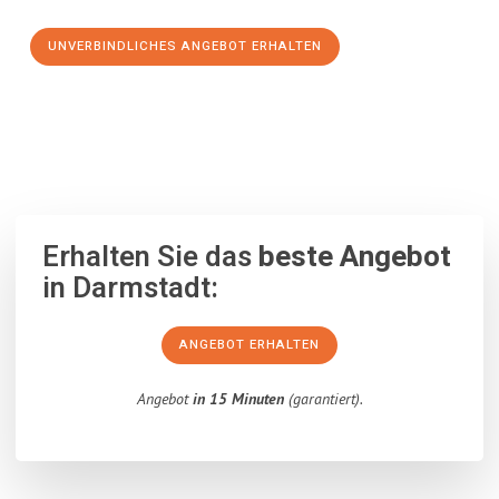
UNVERBINDLICHES ANGEBOT ERHALTEN
100% unverbindlich
– Garantiert eine Antwort
innerhalb von 15
Minuten
.
Erhalten Sie das
beste Angebot
in Darmstadt:
ANGEBOT ERHALTEN
Angebot
in 15 Minuten
(garantiert).