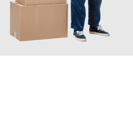
JETZT ANFRAGEN
Erleben Sie mit Umzugsmeister Mayer Darmstadt, wie
einfach
und stressfrei Ihr Umzug Darmstadt Horsholm
sein kann.
Unser Expertenteam steht bereit, um Ihnen einen reibungslosen
Übergang in Ihr neues Zuhause zu garantieren.