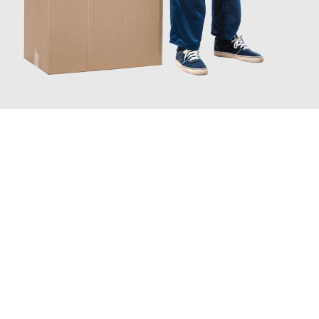
JETZT ANFRAGEN
Erleben Sie mit Umzugsmeister Mayer Darmstadt, wie
einfach
und stressfrei Ihr Umzug Darmstadt Helsingor
sein kann.
Unser Expertenteam steht bereit, um Ihnen einen reibungslosen
Übergang in Ihr neues Zuhause zu garantieren.