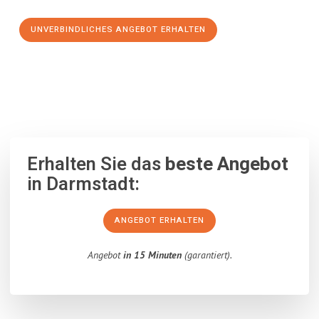
UNVERBINDLICHES ANGEBOT ERHALTEN
100% unverbindlich
– Garantiert eine Antwort
innerhalb von 15
Minuten
.
Erhalten Sie das
beste Angebot
in Darmstadt:
ANGEBOT ERHALTEN
Angebot
in 15 Minuten
(garantiert).