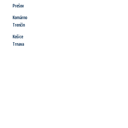
Prešov
Komárno
Trenčín
Košice
Trnava
Jetzt anfragen &
Angebot
mit Best-Preis
erhalten!
Schicken Sie uns jetzt Ihre unverbindliche Anfrage und sichern
Sie sich Ihr
individuelles Umzugsangebot für Ihr Anliegen in
Darmstadt
zum Best-Preis! Nutzen Sie die Gelegenheit für