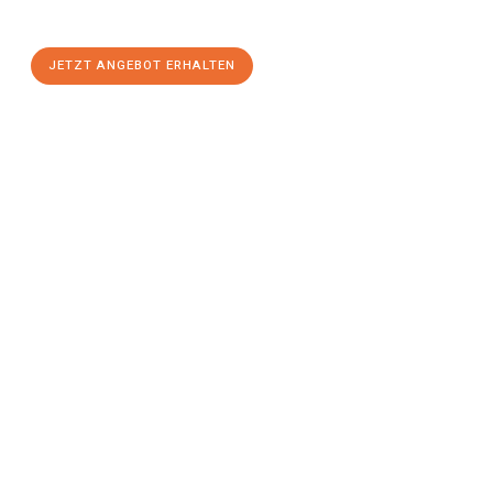
einen
stressfreien Umzug
mit maximalem Komfort:
JETZT ANGEBOT ERHALTEN