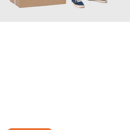
JETZT ANFRAGEN
Erleben Sie mit Umzugsmeister Mayer Darmstadt, wie
einfach
und stressfrei Ihr Umzug Darmstadt Trenčín
sein kann. Unser
Expertenteam steht bereit, um Ihnen einen reibungslosen
Übergang in Ihr neues Zuhause zu garantieren.
Jetzt
unverbindliches Angebot
erhalten &
100€ sparen: