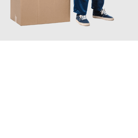
JETZT ANFRAGEN
Erleben Sie mit Umzugsmeister Mayer Darmstadt, wie
einfach
und stressfrei Ihr Umzug Darmstadt Bregenz
sein kann. Unser
Expertenteam steht bereit, um Ihnen einen reibungslosen
Übergang in Ihr neues Zuhause zu garantieren.