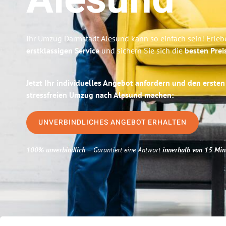
Alesund
Ihr Umzug Darmstadt Alesund kann so einfach sein! Erleb
erstklassigen Service
und sichern Sie sich die
besten Prei
Jetzt Ihr individuelles Angebot anfordern und den ersten
stressfreien Umzug nach Alesund machen:
UNVERBINDLICHES ANGEBOT ERHALTEN
100% unverbindlich
– Garantiert eine Antwort
innerhalb von 15 Min