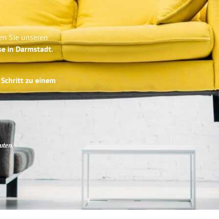
en Sie unseren
se in Darmstadt
.
 Schritt zu einem
uten
.