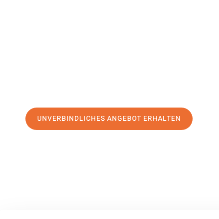
Šentjur
Ihr Umzug Darmstadt Šentjur kann so einfach sein! Erleb
erstklassigen Service
und sichern Sie sich die
besten Prei
Jetzt Ihr individuelles Angebot anfordern und den ersten
stressfreien Umzug nach Šentjur machen:
UNVERBINDLICHES ANGEBOT ERHALTEN
100% unverbindlich
– Garantiert eine Antwort
innerhalb von 15 Min