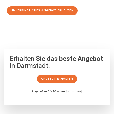
UNVERBINDLICHES ANGEBOT ERHALTEN
100% unverbindlich
– Garantiert eine Antwort
innerhalb von 15
Minuten
.
Erhalten Sie das
beste Angebot
in Darmstadt:
ANGEBOT ERHALTEN
Angebot
in 15 Minuten
(garantiert).