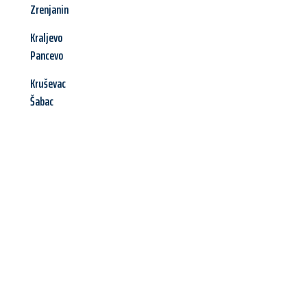
Zrenjanin
Kraljevo
Pancevo
Kruševac
Šabac
Jetzt anfragen &
Angebot
mit Best-Preis
erhalten!
Schicken Sie uns jetzt Ihre unverbindliche Anfrage und sichern
Sie sich Ihr
individuelles Umzugsangebot für Ihr Anliegen in
Darmstadt
zum Best-Preis! Nutzen Sie die Gelegenheit für