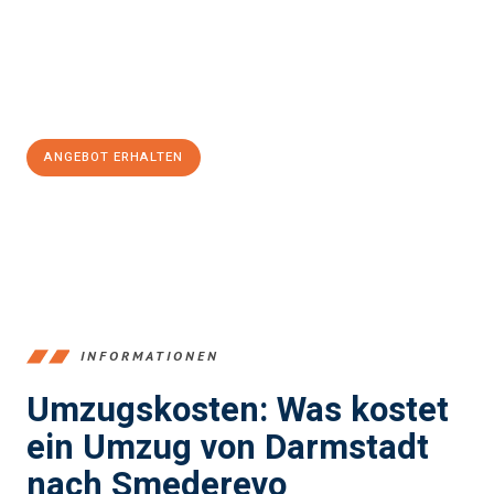
Übergang in Ihr neues Zuhause zu garantieren.
Jetzt
unverbindliches Angebot
erhalten &
100€ sparen:
ANGEBOT ERHALTEN
+4915792653368
INFORMATIONEN
Umzugskosten: Was kostet
ein Umzug von Darmstadt
nach Smederevo