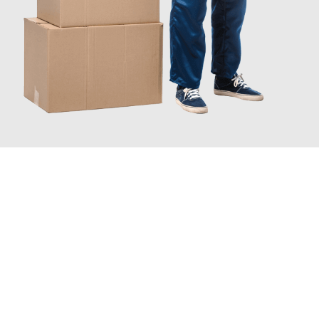
JETZT ANFRAGEN
Erleben Sie mit Umzugsmeister Mayer Darmstadt, wie
einfach
und stressfrei Ihr Umzug Darmstadt Smederevo
sein kann.
Unser Expertenteam steht bereit, um Ihnen einen reibungslosen