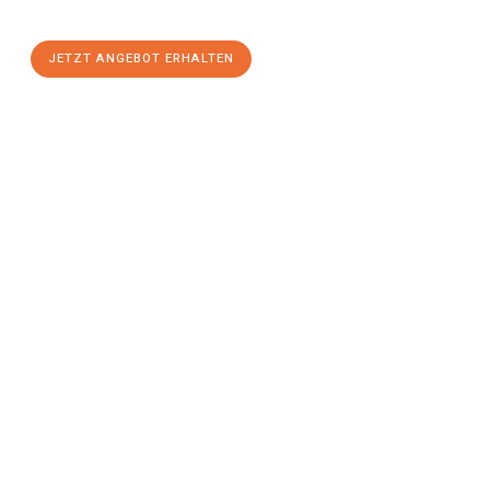
einen
stressfreien Umzug
mit maximalem Komfort:
JETZT ANGEBOT ERHALTEN