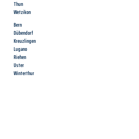
Thun
Wetzikon
Bern
Dübendorf
Kreuzlingen
Lugano
Riehen
Uster
Winterthur
Jetzt anfragen &
Angebot
mit Best-Preis
erhalten!