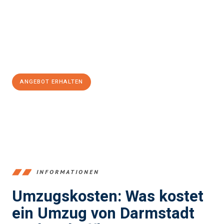
Unser Expertenteam steht bereit, um Ihnen einen reibungslosen
Übergang in Ihr neues Zuhause zu garantieren.
Jetzt
unverbindliches Angebot
erhalten &
100€ sparen:
ANGEBOT ERHALTEN
+4915792653368
INFORMATIONEN
Umzugskosten: Was kostet
ein Umzug von Darmstadt