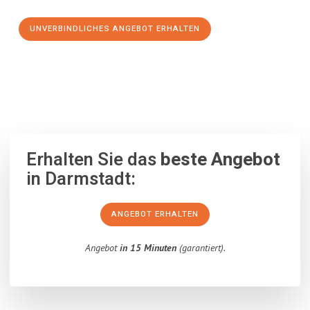
UNVERBINDLICHES ANGEBOT ERHALTEN
100% unverbindlich
– Garantiert eine Antwort
innerhalb von 15
Minuten
.
Erhalten Sie das
beste Angebot
in Darmstadt:
ANGEBOT ERHALTEN
Angebot
in 15 Minuten
(garantiert).