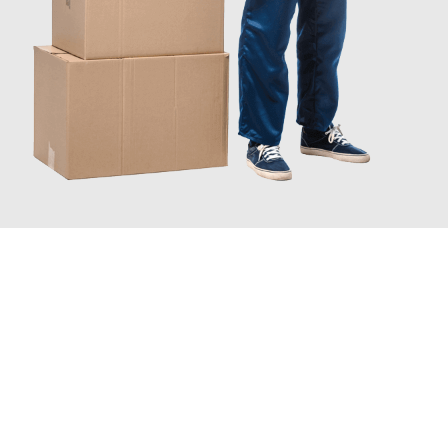
JETZT ANFRAGEN
Erleben Sie mit Umzugsmeister Mayer Darmstadt, wie
einfach
und stressfrei Ihr Umzug Darmstadt Schaffhausen
sein kann.