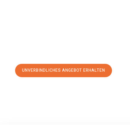
Piräus
Ihr Umzug Darmstadt Piräus kann so einfach sein! Erleben 
erstklassigen Service
und sichern Sie sich die
besten Pre
Jetzt Ihr individuelles Angebot anfordern und den erst
stressfreien Umzug nach Piräus machen:
UNVERBINDLICHES ANGEBOT ERHALTEN
100% unverbindlich
– Garantiert eine Antwort
innerhalb von 15 Min