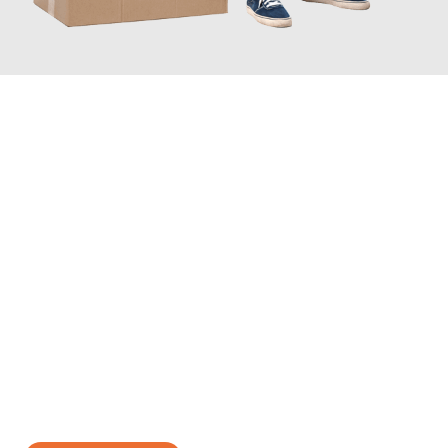
JETZT ANFRAGEN
Erleben Sie mit Umzugsmeister Mayer Darmstadt, wie
einfach
und stressfrei Ihr Umzug Darmstadt Lüttich
sein kann. Unser
Expertenteam steht bereit, um Ihnen einen reibungslosen
Übergang in Ihr neues Zuhause zu garantieren.
Jetzt
unverbindliches Angebot
erhalten &
100€ sparen: